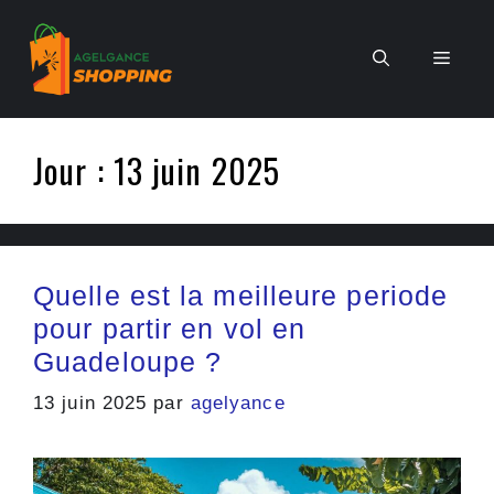
Aller
au
Men
contenu
Jour :
13 juin 2025
Quelle est la meilleure periode
pour partir en vol en
Guadeloupe ?
13 juin 2025
par
agelyance