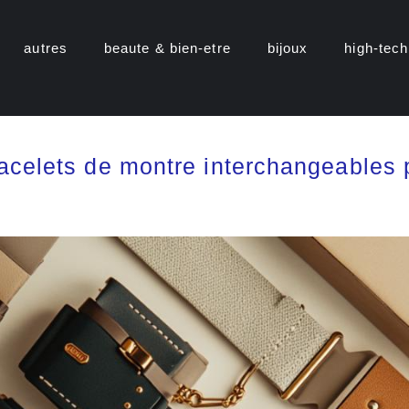
autres
beaute & bien-etre
bijoux
high-tech
racelets de montre interchangeable