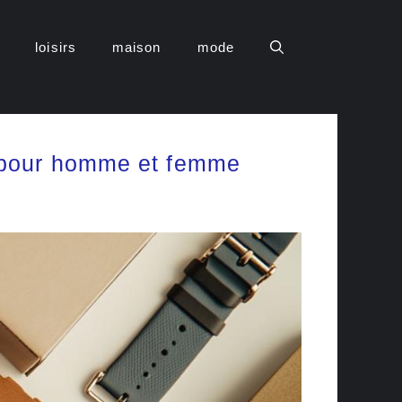
loisirs
maison
mode
s pour homme et femme