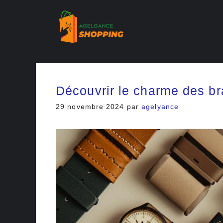
Aller
au
contenu
Découvrir le charme des b
29 novembre 2024
par
agelyance