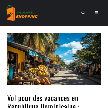
Aller
au
Men
contenu
Vol pour des vacances en
République Dominicaine :